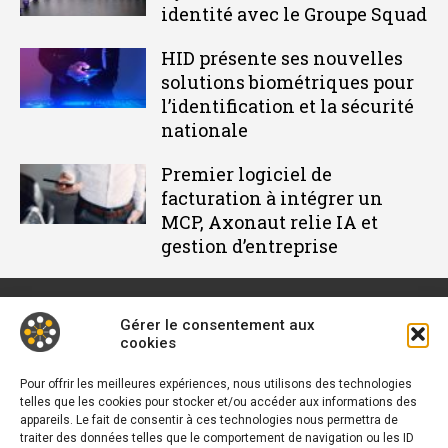
identité avec le Groupe Squad
HID présente ses nouvelles
solutions biométriques pour
l’identification et la sécurité
nationale
Premier logiciel de
facturation à intégrer un
MCP, Axonaut relie IA et
gestion d’entreprise
Gérer le consentement aux
cookies
Décideur IT est un média dédié à l'actu des DSI et responsables
informatiques. Retrouvez des tribunes, des solutions, les
Pour offrir les meilleures expériences, nous utilisons des technologies
telles que les cookies pour stocker et/ou accéder aux informations des
nouveautés, des retours d'utilisateurs, des évènements, des
appareils. Le fait de consentir à ces technologies nous permettra de
livres blancs et les nominations du secteur. Retrouvez toutes
traiter des données telles que le comportement de navigation ou les ID