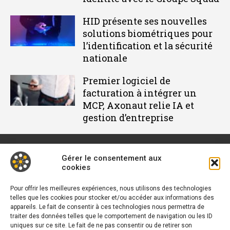
HID présente ses nouvelles
solutions biométriques pour
l’identification et la sécurité
nationale
Premier logiciel de
facturation à intégrer un
MCP, Axonaut relie IA et
gestion d’entreprise
Gérer le consentement aux
cookies
Décideur IT est un média dédié à l'actu des DSI et responsables
informatiques. Retrouvez des tribunes, des solutions, les
Pour offrir les meilleures expériences, nous utilisons des technologies
telles que les cookies pour stocker et/ou accéder aux informations des
nouveautés, des retours d'utilisateurs, des évènements, des
appareils. Le fait de consentir à ces technologies nous permettra de
livres blancs et les nominations du secteur. Retrouvez toutes
traiter des données telles que le comportement de navigation ou les ID
L’actu du B2B
uniques sur ce site. Le fait de ne pas consentir ou de retirer son