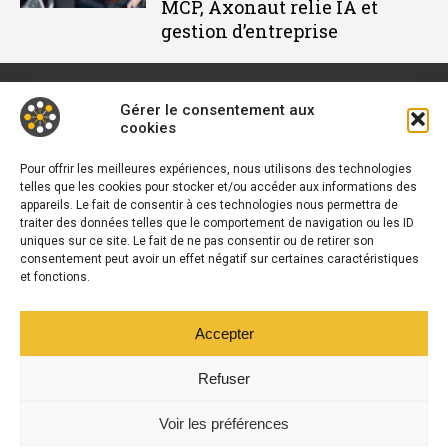
MCP, Axonaut relie IA et
gestion d’entreprise
Gérer le consentement aux
cookies
Décideur IT est un média dédié à l'actu des DSI et responsables
informatiques. Retrouvez des tribunes, des solutions, les
Pour offrir les meilleures expériences, nous utilisons des technologies
telles que les cookies pour stocker et/ou accéder aux informations des
nouveautés, des retours d'utilisateurs, des évènements, des
appareils. Le fait de consentir à ces technologies nous permettra de
livres blancs et les nominations du secteur. Retrouvez toutes
traiter des données telles que le comportement de navigation ou les ID
L’actu du B2B
uniques sur ce site. Le fait de ne pas consentir ou de retirer son
consentement peut avoir un effet négatif sur certaines caractéristiques
Vous cherchez quelque chose ?
et fonctions.
Accepter
Refuser
© 2025 Décideur IT. Tous droits réservés.
Mentions Légales
-
Politique
Voir les préférences
de confidentialité
| Google reCAPTCHA :
Confidentialité
-
Conditions
|
Crédits photos
Unsplash
-
Freepik