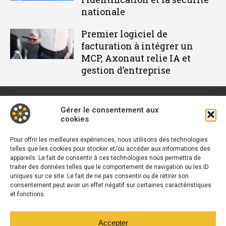
nationale
Premier logiciel de
facturation à intégrer un
MCP, Axonaut relie IA et
gestion d’entreprise
Gérer le consentement aux
cookies
Décideur IT est un média dédié à l'actu des DSI et responsables
informatiques. Retrouvez des tribunes, des solutions, les
Pour offrir les meilleures expériences, nous utilisons des technologies
telles que les cookies pour stocker et/ou accéder aux informations des
nouveautés, des retours d'utilisateurs, des évènements, des
appareils. Le fait de consentir à ces technologies nous permettra de
livres blancs et les nominations du secteur. Retrouvez toutes
traiter des données telles que le comportement de navigation ou les ID
L’actu du B2B
uniques sur ce site. Le fait de ne pas consentir ou de retirer son
consentement peut avoir un effet négatif sur certaines caractéristiques
Vous cherchez quelque chose ?
et fonctions.
Accepter