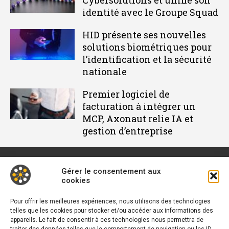
identité avec le Groupe Squad
HID présente ses nouvelles
solutions biométriques pour
l’identification et la sécurité
nationale
Premier logiciel de
facturation à intégrer un
MCP, Axonaut relie IA et
gestion d’entreprise
Gérer le consentement aux
cookies
Décideur IT est un média dédié à l'actu des DSI et responsables
informatiques. Retrouvez des tribunes, des solutions, les
Pour offrir les meilleures expériences, nous utilisons des technologies
telles que les cookies pour stocker et/ou accéder aux informations des
nouveautés, des retours d'utilisateurs, des évènements, des
appareils. Le fait de consentir à ces technologies nous permettra de
livres blancs et les nominations du secteur. Retrouvez toutes