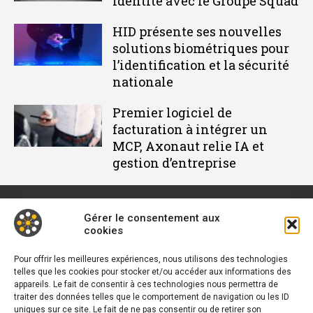
identité avec le Groupe Squad
HID présente ses nouvelles
solutions biométriques pour
l’identification et la sécurité
nationale
Premier logiciel de
facturation à intégrer un
MCP, Axonaut relie IA et
gestion d’entreprise
Gérer le consentement aux
cookies
Décideur IT est un média dédié à l'actu des DSI et responsables
informatiques. Retrouvez des tribunes, des solutions, les
Pour offrir les meilleures expériences, nous utilisons des technologies
telles que les cookies pour stocker et/ou accéder aux informations des
nouveautés, des retours d'utilisateurs, des évènements, des
appareils. Le fait de consentir à ces technologies nous permettra de
livres blancs et les nominations du secteur. Retrouvez toutes
traiter des données telles que le comportement de navigation ou les ID
L’actu du B2B
uniques sur ce site. Le fait de ne pas consentir ou de retirer son