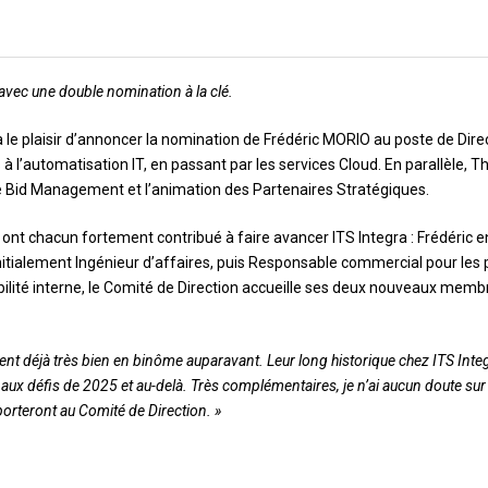
vec une double nomination à la clé.
a le plaisir d’annoncer la nomination de Frédéric MORIO au poste de Dire
 l’automatisation IT, en passant par les services Cloud. En parallèle, T
e Bid Management et l’animation des Partenaires Stratégiques.
nt chacun fortement contribué à faire avancer ITS Integra : Frédéric e
nitialement Ingénieur d’affaires, puis Responsable commercial pour les 
 mobilité interne, le Comité de Direction accueille ses deux nouveaux mem
ient déjà très bien en binôme auparavant. Leur long historique chez ITS Inte
 aux défis de 2025 et au-delà. Très complémentaires, je n’ai aucun doute sur
porteront au Comité de Direction. »