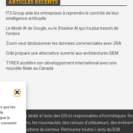
ARTICLES RÉCENTS
ITS Group aide les entreprises à reprendre le contrôle de leur
intelligence artificielle
Le Mode IA de Google, ou le Shadow AI qui n’a plus besoin de
l’ombre
Zoom veut décloisonner les données commerciales avec ZRA
Cribl prépare une alternative ouverte aux architectures SIEM
TYREX accélère son développement international avec une
nouvelle filiale au Canada
es que les
de
T est un média dédié à l'actu des DSI et responsables informatiques. R
que le
es, des solutions, les nouveautés, des retours d'utilisateurs, des évène
s consentir
ncs et les nominations du secteur. Retrouvez toutes L’actu du B2B