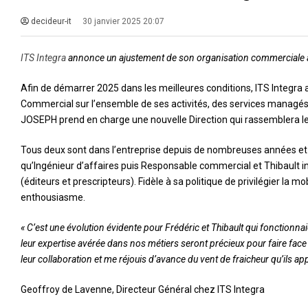
decideur-it
30 janvier 2025 20:07
ITS Integra
annonce un ajustement de son organisation commerciale a
Afin de démarrer 2025 dans les meilleures conditions, ITS Integra 
Commercial sur l’ensemble de ses activités, des services managés à
JOSEPH prend en charge une nouvelle Direction qui rassemblera l
Tous deux sont dans l’entreprise depuis de nombreuses années et o
qu’Ingénieur d’affaires puis Responsable commercial et Thibault i
(éditeurs et prescripteurs). Fidèle à sa politique de privilégier la
enthousiasme.
« C’est une évolution évidente pour Frédéric et Thibault qui fonctionna
leur expertise avérée dans nos métiers seront précieux pour faire face
leur collaboration et me réjouis d’avance du vent de fraicheur qu’ils ap
Geoffroy de Lavenne, Directeur Général chez ITS Integra