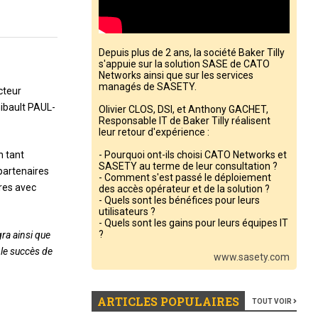
Depuis plus de 2 ans, la société Baker Tilly
s'appuie sur la solution SASE de CATO
Networks ainsi que sur les services
managés de SASETY.
cteur
hibault PAUL-
Olivier CLOS, DSI, et Anthony GACHET,
Responsable IT de Baker Tilly réalisent
leur retour d'expérience :
n tant
- Pourquoi ont-ils choisi CATO Networks et
SASETY au terme de leur consultation ?
partenaires
- Comment s'est passé le déploiement
bres avec
des accès opérateur et de la solution ?
- Quels sont les bénéfices pour leurs
utilisateurs ?
- Quels sont les gains pour leurs équipes IT
?
gra ainsi que
 le succès de
www.sasety.com
ARTICLES POPULAIRES
TOUT VOIR