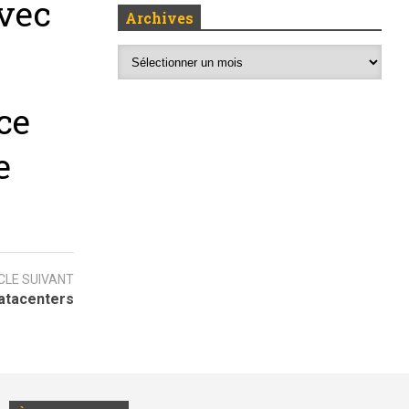
avec
Archives
ce
e
CLE SUIVANT
Datacenters